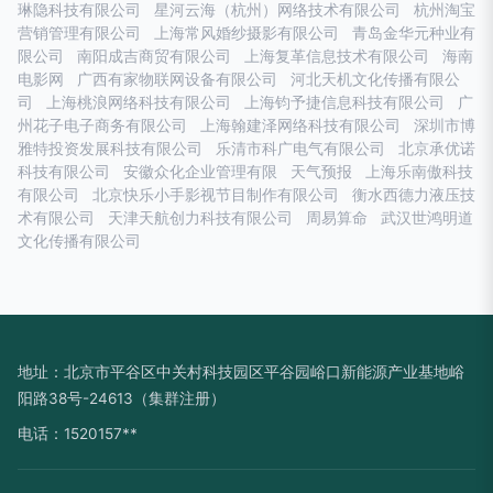
琳隐科技有限公司
星河云海（杭州）网络技术有限公司
杭州淘宝
营销管理有限公司
上海常风婚纱摄影有限公司
青岛金华元种业有
限公司
南阳成吉商贸有限公司
上海复革信息技术有限公司
海南
电影网
广西有家物联网设备有限公司
河北天机文化传播有限公
司
上海桃浪网络科技有限公司
上海钧予捷信息科技有限公司
广
州花子电子商务有限公司
上海翰建泽网络科技有限公司
深圳市博
雅特投资发展科技有限公司
乐清市科广电气有限公司
北京承优诺
科技有限公司
安徽众化企业管理有限
天气预报
上海乐南傲科技
有限公司
北京快乐小手影视节目制作有限公司
衡水西德力液压技
术有限公司
天津天航创力科技有限公司
周易算命
武汉世鸿明道
文化传播有限公司
地址：北京市平谷区中关村科技园区平谷园峪口新能源产业基地峪
阳路38号-24613（集群注册）
电话：1520157**