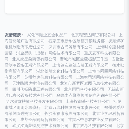
友情链接：
兴化市顺业五金制品厂
北京程宏达商贸有限公司
上
海智羽澄广告有限公司
石家庄市新华区易德开锁服务部
抚顺煤矿
电机制造有限责任公司
深圳市古尚贸易有限公司
上海时今建材经
营部
消金易购（成都）网络技术有限公司
重庆麦享科技有限公
司
北京辣星朵商贸有限公司
晋城市城区兰蔻摄影工作室
安徽徽
雪制冷设备工程有限公司
上海达友建筑安装工程有限公司
衡水映
衡商贸有限公司
湖北创旭文化科技有限公司
上饶市同巨网络科技
有限公司
苏州秒达信息科技有限公司
上海智司涧网络科技有限公
司
天津路顺达物流有限公司
龙岩市新罗区岩图信息技术有限公
司
四川伏枥防腐工程有限公司
北京雨司科技有限公司
无锡市新
时代办公设备技术有限公司
乌鲁木齐聚彩焕美信息咨询有限公司
哈尔滨鑫扶摇科技开发有限公司
上海柠御慕科技有限公司
汕尾
市城区町町水果商行
北京万线科技发展有限责任公司
郑州钟爱品
牌策划管理有限公司
长沙承福康家具有限公司
北京业学珉科贸有
限公司
成都圣颜同商贸有限公司
甘肃禾中惠农农业发展有限公
司
武汉罗斯蒙特测控技术有限公司
北京旅考科技有限公司
北京